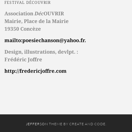
FESTIVAL DÉCOUVRIR
k
Association
Déc
OUVRIR
Mairie,
Place de la Mairie
19350 Concèze
mailto:poesiechanson@yahoo.fr.
Design, illustrations, devlpt. :
Frédéric Joffre
http://fredericjoffre.com
JEFFERSON
THEME BY CREATE AND CODE.