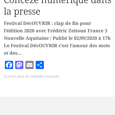
la presse
Festival DécOUVRIR : clap de fin pour
l’édition 2020 avec Frédéric Zeitoun France 3
Nouvelle Aquitaine / Publié le 02/09/2020 à 17h
Le Festival DécOUVRIR c’est l’amour des mots
et des…
F
M
E
P
a
a
m
a
22 JUIN 2020
BY
ISIDORE DUCASSE
c
st
ai
rt
e
o
l
a
b
d
g
o
o
e
o
n
r