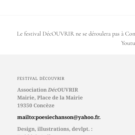
o
n
r
k
Le festival DécOUVRIR ne se déroulera pas à Conc
Youtu
FESTIVAL DÉCOUVRIR
Association
Déc
OUVRIR
Mairie,
Place de la Mairie
19350 Concèze
mailto:poesiechanson@yahoo.fr.
Design, illustrations, devlpt. :