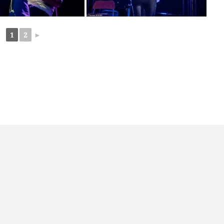
1
2
►