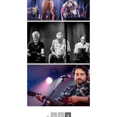
◄
1
2
3